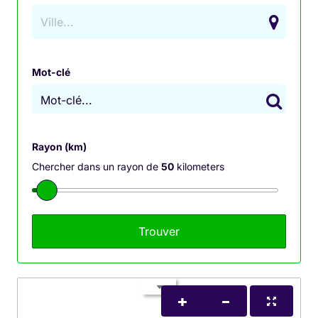
résoudre les litiges avec les entreprises, à effectuer
des réclamations et à obtenir réparation en cas de
produits défectueux ou de pratiques commerciales
abusives. Ces associations jouent également un rôle
Mot-clé
important dans l’information des consommateurs sur
leurs droits et les démarches à entreprendre pour les
Mot-clé...
faire valoir. Elles proposent une
assistance
juridique
, des conseils sur les
litiges de
Rayon (km)
consommation
, ainsi que des actions de
Chercher dans un rayon de
50
kilometers
sensibilisation pour garantir un marché plus
équitable.
Protection des Droits
des Consommateurs : Vos
Droits en Toute Clarté