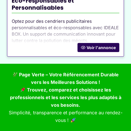
Éco-responsables et
les consommateurs des risques liés à des pratiques
Personnalisables
commerciales trompeuses ou à des produits
dangereux ;
Optez pour des cendriers publicitaires
Des guides pratiques
pour mieux choisir ses
personnalisables et éco-responsables avec IDEALE
BOX. Un support de communication innovant pour
produits, comprendre les labels et éviter les
lutter contre la pollution des mégots.
arnaques ;
Voir l'annonce
Des événements éducatifs
, comme des
conférences ou des ateliers, pour aider les
consommateurs à faire des choix éclairés et
Page Verte – Votre Référencement Durable
responsables.
vers les Meilleures Solutions !
Ces initiatives permettent de renforcer l’autonomie
Trouvez, comparez et choisissez les
des consommateurs et de
protéger leur pouvoir
professionnels et les services les plus adaptés à
d’achat
face aux dérives commerciales.
vos besoins.
Simplicité, transparence et performance au rendez-
Rejoindre une
vous !
Association de Défense