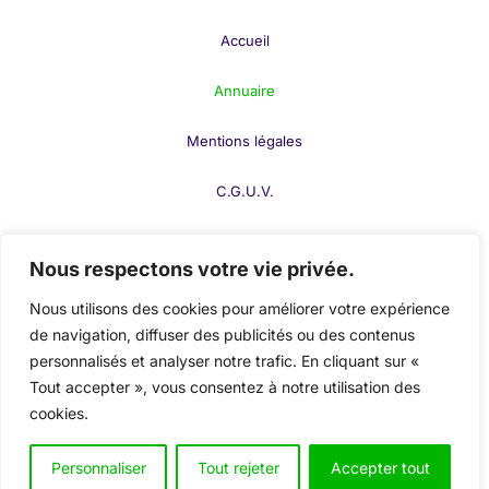
des Consommateurs : Un
Accueil
Gage de Sécurité pour vos
Annuaire
Achats
Mentions légales
Des Solutions Pratiques et
Accessibles pour Tous les
C.G.U.V.
Consommateurs
F.A.Q.
Nous respectons votre vie privée.
Adhérer à une
association de défense des
Contact
consommateurs
permet de bénéficier d’un
soutien
Nous utilisons des cookies pour améliorer votre expérience
constant
face aux difficultés rencontrées dans vos
de navigation, diffuser des publicités ou des contenus
Publier votre fiche
achats et démarches commerciales. Ces
personnalisés et analyser notre trafic. En cliquant sur «
associations sont des alliées incontournables pour
Tout accepter », vous consentez à notre utilisation des
Mon compte
cookies.
garantir vos droits en tant que consommateur. Que
ce soit pour une simple question juridique ou un
Personnaliser
Tout rejeter
Accepter tout
litige complexe, elles vous apportent les outils
© 2024-2026
Page Verte
. Tous droits réservés.