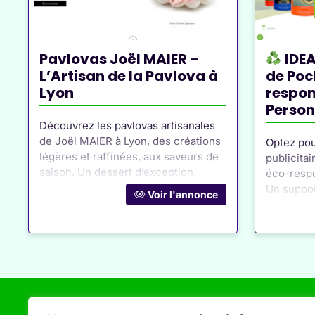
Pavlovas Joël MAIER –
IDEA
L’Artisan de la Pavlova à
de Poc
Lyon
respon
Person
Découvrez les pavlovas artisanales
de Joël MAIER à Lyon, des créations
Optez pou
légères et raffinées, aux saveurs de
publicitai
saison. Un dessert d’exception,
éco-resp
alliant croquant et gourmandise !
Un suppo
Voir l'annonce
innovant p
pollution
Page Ve