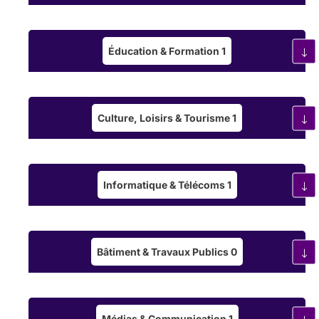
Éducation & Formation
1
Exemple :
californien
reiki
thaïlandais
Culture, Loisirs & Tourisme
1
Exemple :
Paris
Lyon
Marseille
Chercher dans un rayon de
10
kilometers
Informatique & Télécoms
1
Bâtiment & Travaux Publics
0
Médias & Communication
1