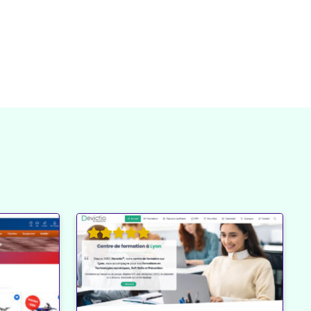
’autres joueurs du monde entier, grâce à des
ox Live
, qui vous permettent de rejoindre des parties
 choix de
jeux vidéo
grâce à des services
n Now
, offrant un large éventail de jeux à télécharger
met une expérience fluide entre consoles, PC, et
 jouer n’importe où et n’importe quand.
venus des références pour les passionnés de
 en rendant leur accès plus facile et plus flexible.
l : Toujours Plus Accessible,
l
ne cessent d’évoluer, avec l’intégration de nouvelles