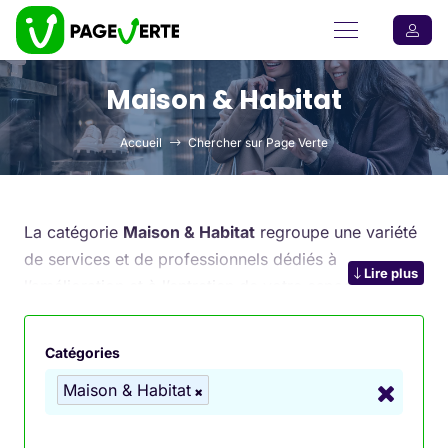
Maison & Habitat
Accueil
Chercher sur Page Verte
La catégorie
Maison & Habitat
regroupe une variété
de services et de professionnels dédiés à
Lire plus
l’amélioration et à l’entretien de votre espace de vie.
Que ce soit pour des travaux de
rénovation
, des
aménagements intérieurs
, des installations de
Catégories
chauffage
ou des rénovations écologiques, cette
Maison & Habitat
catégorie vous permet de trouver les experts
nécessaires à chaque étape de votre projet