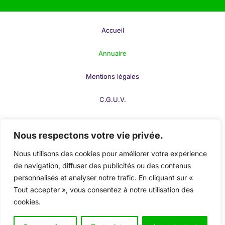
d’énergie.
Opter pour une bonne
isolation
est une démarche
Accueil
écologique
et
économique
, en plus de garantir une
température agréable en toutes saisons.
Annuaire
Aménagement Extérieur &
Mentions légales
Jardinage : Créez un Espace
C.G.U.V.
Extérieur Agréable
F.A.Q.
Un beau jardin et un extérieur bien aménagé
Nous respectons votre vie privée.
apportent non seulement du charme à votre habitat
Contact
Nous utilisons des cookies pour améliorer votre expérience
mais aussi du bien-être. Des
paysagistes
, des
de navigation, diffuser des publicités ou des contenus
jardiniers
et des
artisans spécialisés
vous aideront
Publier votre fiche
personnalisés et analyser notre trafic. En cliquant sur «
à aménager et à entretenir votre jardin, terrasse ou
Tout accepter », vous consentez à notre utilisation des
Mon compte
balcon. Les services incluent :
cookies.
Conception de jardins
: création d’espaces