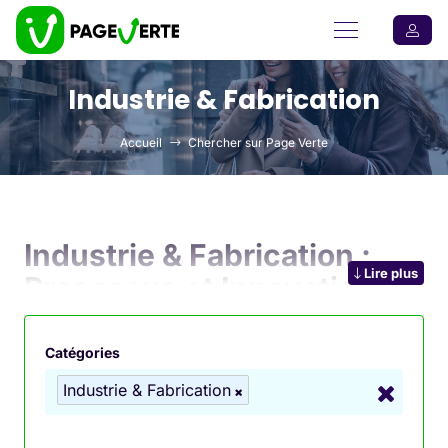
Industrie & Fabrication
Accueil
Chercher sur Page Verte
Industrie & Fabrication :
Lire plus
Processus et Innovations
L’
industrie et la fabrication
sont des secteurs clés
Catégories
de l’économie, impliquant la production de biens via
Industrie & Fabrication
des procédés mécaniques, chimiques ou
électroniques. Ces secteurs évoluent rapidement
avec l’introduction de nouvelles technologies