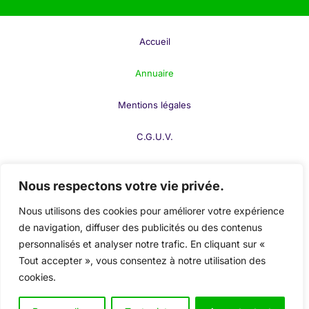
les
technologies émergentes
, l’
intelligence
artificielle
, et les
matériaux de pointe
sont
Accueil
essentiels pour maintenir une position de leader sur
le marché mondial.
Annuaire
Mentions légales
C.G.U.V.
F.A.Q.
Nous respectons votre vie privée.
Contact
Nous utilisons des cookies pour améliorer votre expérience
de navigation, diffuser des publicités ou des contenus
Publier votre fiche
personnalisés et analyser notre trafic. En cliquant sur «
Tout accepter », vous consentez à notre utilisation des
Mon compte
cookies.