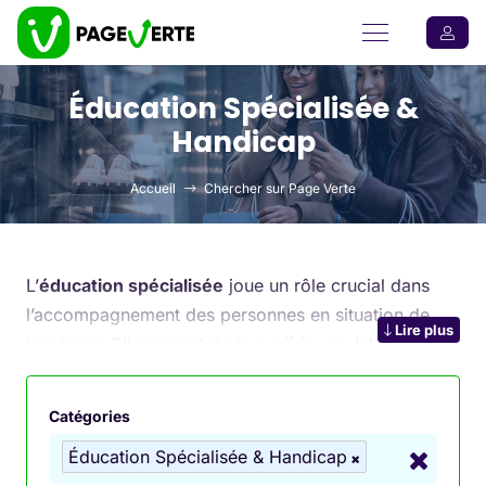
Éducation Spécialisée &
Handicap
Accueil
Chercher sur Page Verte
L’
éducation spécialisée
joue un rôle crucial dans
l’accompagnement des personnes en situation de
Lire plus
handicap. Elle permet de leur offrir une
éducation
sur mesure
, adaptée à leurs besoins spécifiques,
tout en favorisant leur inclusion sociale et leur
Catégories
autonomie. Que ce soit pour les enfants, les adultes,
Éducation Spécialisée & Handicap
ou les jeunes adultes, des
instituts spécialisés
, des