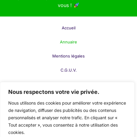
vous !
Amélioration de l’autonomie
et de la qualité
de vie au quotidien.
Grâce à des approches comme l’
orthopédagogie
et
Accueil
l’intégration dans des
instituts spécialisés
, chaque
personne a la possibilité de progresser à son rythme
Annuaire
et d’atteindre son plein potentiel, tout en étant
Mentions légales
soutenue et accompagnée tout au long de son
parcours.
C.G.U.V.
Un Parcours d’Inclusion et
F.A.Q.
Nous respectons votre vie privée.
d’Épanouissement
Contact
Nous utilisons des cookies pour améliorer votre expérience
L’
éducation spécialisée
et l’
accompagnement des
de navigation, diffuser des publicités ou des contenus
Publier votre fiche
personnes handicapées
ne se limitent pas à
personnalisés et analyser notre trafic. En cliquant sur «
l’enseignement traditionnel. Ils visent à offrir un
Tout accepter », vous consentez à notre utilisation des
Mon compte
environnement qui respecte les besoins de chaque
cookies.