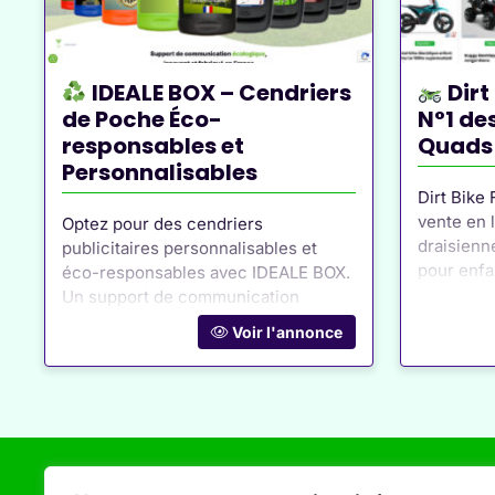
IDEALE BOX – Cendriers
Dirt
de Poche Éco-
N°1 des
responsables et
Quads 
Personnalisables
Dirt Bike 
vente en l
Optez pour des cendriers
draisienn
publicitaires personnalisables et
pour enfa
éco-responsables avec IDEALE BOX.
prix et d’
Un support de communication
!
innovant pour lutter contre la
Voir l'annonce
pollution des mégots.
Page Ve