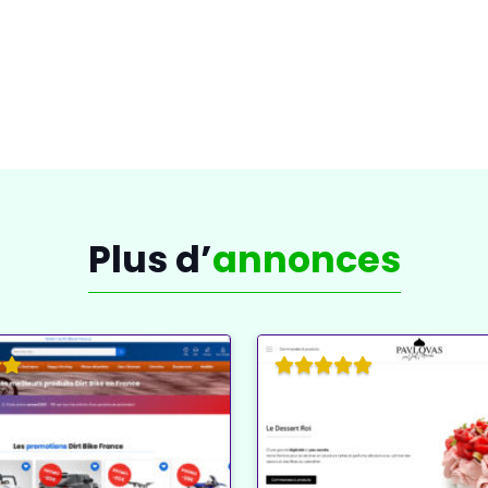
de marché à la gestion des ressources naturelles.
✔
Cartes 3D et réalité augmentée
: des cartes qui per
mieux appréhender l’espace ou simuler des déplacemen
Les outils de
cartographie
vous permettent non seuleme
mais aussi d’en tirer des
analyses stratégiques
pour op
à vos applications professionnelles pour fournir des d
ou sur les
zones de couverture
.
Plus d’
annonces
Les Applications de Géolocalisat
Expérience
✔
Suivi en temps réel
: géolocalisez en direct les tr
de vos animaux de compagnie grâce à des dispositifs 
✔
Applications de livraison et transport
: outils permet
trajets et améliorer l’expérience des clients.
✔
Services de géolocalisation personnelle
: applicati