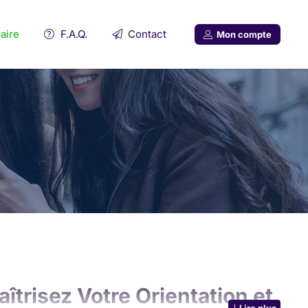
aire
F.A.Q.
Contact
Mon compte
îtrisez Votre Orientation et