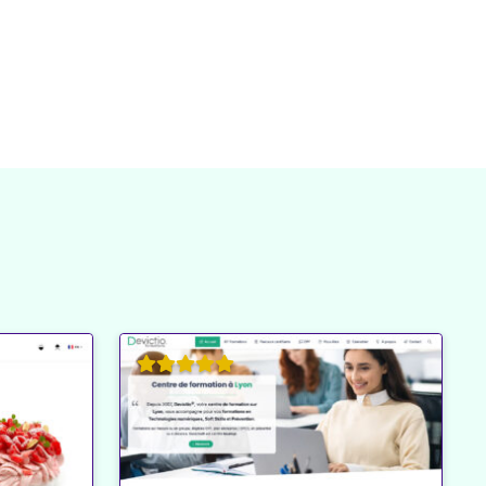
mettent d’entrer dans un environnement virtuel pour
ts.
nt de visualiser des informations géographiques,
timiser vos décisions d’affaires. Ces outils s’intègrent
onnées précieuses sur les
comportements des clients
ion : Personnalisez Votre
ajets de vos employés, de vos marchandises, ou même
GPS dédiés.
tant de suivre les itinéraires des livreurs, optimiser les
ons pour retrouver votre téléphone, vos clés ou vos