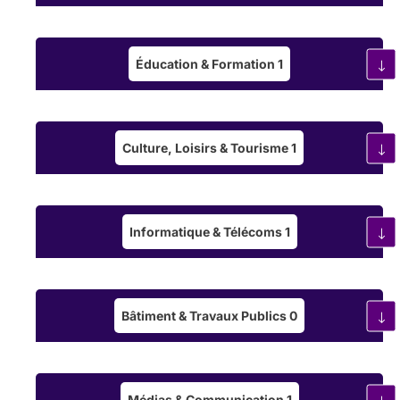
Éducation & Formation
1
Exemple :
californien
reiki
thaïlandais
Culture, Loisirs & Tourisme
1
Exemple :
Paris
Lyon
Marseille
Chercher dans un rayon de
10
kilometers
Informatique & Télécoms
1
Bâtiment & Travaux Publics
0
Médias & Communication
1