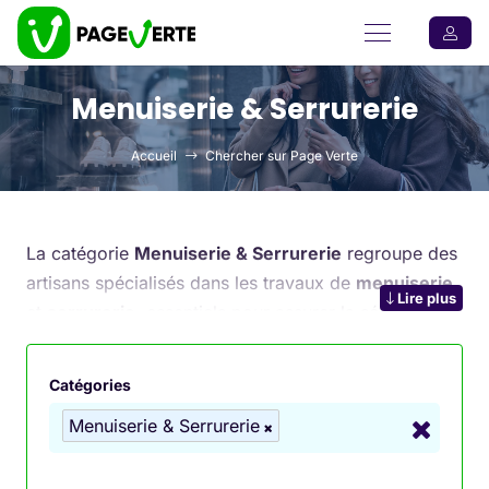
Menuiserie & Serrurerie
Accueil
Chercher sur Page Verte
La catégorie
Menuiserie & Serrurerie
regroupe des
artisans spécialisés dans les travaux de
menuiserie
Lire plus
et
serrurerie
, essentiels pour assurer la sécurité,
l’isolation et l’esthétique de votre habitat. Que vous
souhaitiez installer de nouvelles portes ou fenêtres,
Catégories
renforcer la sécurité de vos locaux avec des
Menuiserie & Serrurerie
serrures de haute sécurité, ou encore procéder à
une réparation urgente de serrure, vous trouverez