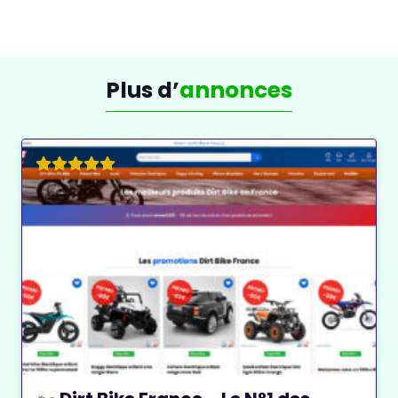
Protégez Votre Bien le Plus
Précieux
Les
serruriers
offrent également des services de
Plus d’
annonces
mise en place de serrures de haute sécurité,
essentielles pour garantir la
protection
des biens et
des personnes. Ce type de serrure est souvent
recommandé pour les résidences, les commerces ou
les bureaux. Les prestations comprennent :
Installation de serrures multipoints
: sécurité
maximale contre les tentatives d’effraction.
Serrures électroniques
: pour un contrôle
d’accès sécurisé sans clé, avec des systèmes à
code ou biométriques.
Serrures certifiées
: adaptées aux portes
blindées et autres systèmes de sécurité.