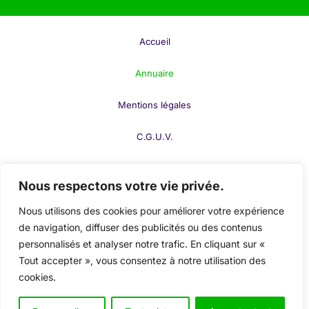
Réparation de serrure
: pour des serrures
défectueuses ou forcées.
Accueil
Remplacement immédiat de serrure
: suite à
un cambriolage ou une tentative d’effraction.
Annuaire
En urgence ou en routine, les serruriers s’assurent
Mentions légales
que votre sécurité n’est jamais compromise.
C.G.U.V.
Création et Réparation de Portes
F.A.Q.
Blindées : Sécurisez Votre Entrée
Nous respectons votre vie privée.
Contact
Les
Nous utilisons des cookies pour améliorer votre expérience
portes blindées
offrent un niveau de sécurité
de navigation, diffuser des publicités ou des contenus
supérieur, particulièrement recommandé pour les
Publier votre fiche
personnalisés et analyser notre trafic. En cliquant sur «
résidences ou commerces à risque. Les
Tout accepter », vous consentez à notre utilisation des
Mon compte
professionnels spécialisés dans la
serrurerie
et la
cookies.
menuiserie
réalisent la pose ou la réparation de ces
portes pour protéger efficacement votre bien. Leur