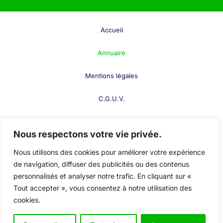
musculaires progressives
. Ces exercices
permettent de libérer le corps et l’esprit des tensions
accumulées, d’améliorer la qualité du sommeil et de
Accueil
favoriser une
meilleure gestion du stress
au
Annuaire
quotidien. La relaxation est idéale pour ceux qui
recherchent une
pause mentale
dans un monde
Mentions légales
souvent trop agité.
C.G.U.V.
Pourquoi Choisir la Relaxation
F.A.Q.
?
Nous respectons votre vie privée.
Contact
Réduction du stress
et des tensions physiques
Nous utilisons des cookies pour améliorer votre expérience
de navigation, diffuser des publicités ou des contenus
et mentales.
Publier votre fiche
personnalisés et analyser notre trafic. En cliquant sur «
Amélioration de la qualité du sommeil
et du
Tout accepter », vous consentez à notre utilisation des
Mon compte
bien-être général.
cookies.
Gestion de l’anxiété
et amélioration de la