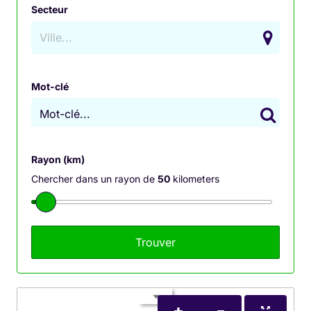
disciplines comme le
tai-chi
, le
qi-gong
, le
Secteur
stretching
et la
relaxation
se concentrent sur des
mouvements doux, l’équilibre énergétique et une
respiration contrôlée. Ces sports sont accessibles à
tous, quel que soit l’âge ou le niveau de forme
Mot-clé
physique, et visent à apporter une
amélioration du
Mot-clé...
bien-être général
, en réduisant les tensions
physiques et mentales. Idéaux pour ceux qui
recherchent à se reconnecter à eux-mêmes et à leur
Rayon (km)
environnement, ces sports sont aussi des moyens
Chercher dans un rayon de
50
kilometers
efficaces pour augmenter la
flexibilité
, la
force
intérieure
et la
réduction du stress
au quotidien.
Tai-Chi : La Danse de
l’Énergie pour l’Harmonie
du Corps