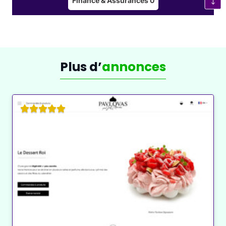
Finance & Assurances
0
plateformes. Cette activité combine aventure et
adrénaline, tout en étant sécurisée, et permet
d’admirer les paysages forestiers sous un angle
totalement nouveau. C’est l’occasion parfaite pour
tester votre agilité, relever des défis et profiter d’un
Plus d’
annonces
moment fun en famille ou entre amis.
Quelques exemples d’accrobranche :
Parcours aventure en forêt
: Les parcours
sont souvent adaptés à différents niveaux de
difficulté, des plus simples aux plus exigeants.
Vous pourrez franchir des ponts suspendus,
glisser sur des tyroliennes et escalader des
parois.
Parc aventure en montagne
: Certains parcs
d’accrobranche se situent dans des zones
montagneuses et proposent des parcours avec