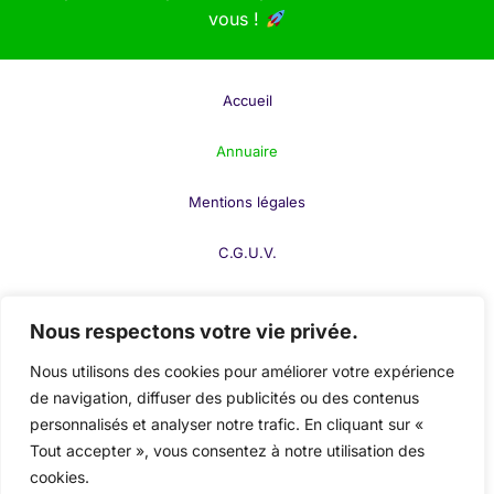
soif d’aventure, de nombreuses autres options
vous !
s’offrent à vous.
Quelques autres activités populaires en pleine nature
Accueil
:
Annuaire
Vélo de montagne (VTT)
: Partez à l’assaut
des sentiers escarpés et des pistes cyclables
Mentions légales
de la montagne, de la forêt ou des zones
rurales.
C.G.U.V.
Canoë-Kayak
: Pagayez sur des rivières ou
F.A.Q.
des lacs tranquilles et profitez d’une aventure
Nous respectons votre vie privée.
aquatique entourée de paysages magnifiques.
Contact
Nous utilisons des cookies pour améliorer votre expérience
Observation de la faune
: Partez à la
de navigation, diffuser des publicités ou des contenus
Publier votre fiche
découverte des animaux sauvages dans leur
personnalisés et analyser notre trafic. En cliquant sur «
habitat naturel, que ce soit en safari ou lors de
Tout accepter », vous consentez à notre utilisation des
Mon compte
balades en forêt.
cookies.