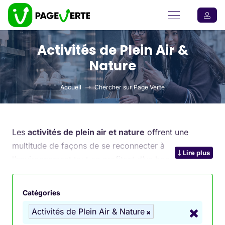
Activités de Plein Air &
Nature
Accueil
Chercher sur Page Verte
Les
activités de plein air et nature
offrent une
multitude de façons de se reconnecter à
Lire plus
l’environnement tout en profitant d’un bon moment
de détente ou d’aventure. Que vous soyez un
amateur de
randonnée
, un passionné de
camping
Catégories
ou un adepte des sports plus aventureux comme
Activités de Plein Air & Nature
l’
accrobranche
, ces activités permettent de vivre