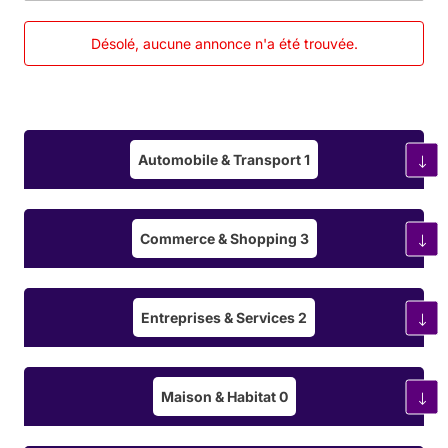
La production de
fuselages, ailes et
Désolé, aucune annonce n'a été trouvée.
empennages
.
La fabrication de
systèmes avioniques
(radars, capteurs, navigation).
La mise au point de
systèmes hydrauliques et
Automobile & Transport
1
électriques
intégrés.
La
qualité et la conformité
aux normes strictes de
Commerce & Shopping
3
l’aéronautique (ISO 9100, EASA, FAA) garantissent
des équipements fiables et sécurisés.
Entreprises & Services
2
Industrie Automobile :
Innovation et Durabilité
Maison & Habitat
0
Fabrication de Véhicules et