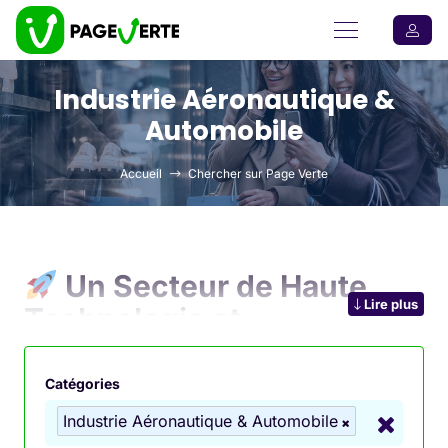
Industrie Aéronautique &
Automobile
Accueil
Chercher sur Page Verte
Un Secteur de Haute
Lire plus
Technologie et
d’Innovation
Catégories
L’
industrie aéronautique et automobile
regroupe
Industrie Aéronautique & Automobile
les activités de
conception, fabrication et