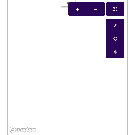
Avions commerciaux et militaires
, alliant
performance et autonomie
.
Hélicoptères et drones
, pour des applications
civiles et de défense.
Systèmes de propulsion
(réacteurs, moteurs à
hélice, turbines).
Ces équipements nécessitent l’utilisation de
matériaux légers et résistants
, comme le
titane et
les composites
, afin d’améliorer l’aérodynamisme et
la consommation énergétique.
Fabrication de Pièces et
Composants Aéronautiques
Les constructeurs s’appuient sur un
réseau de sous-
traitants
spécialisés dans :