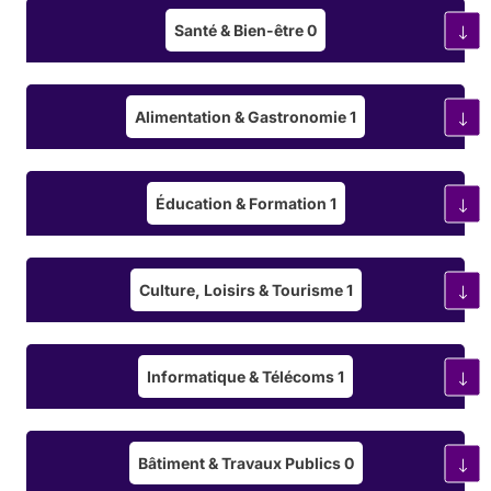
Chaînes d’Assemblage
Santé & Bien-être
0
Le secteur automobile repose sur une
chaîne de
production optimisée
, intégrant des technologies
avancées telles que :
Alimentation & Gastronomie
1
L’assemblage robotisé
, pour une précision
maximale.
Éducation & Formation
1
L’impression 3D
, pour des pièces plus légères
et résistantes.
L’électrification des véhicules
, pour une
Culture, Loisirs & Tourisme
1
mobilité plus durable.
Les constructeurs développent des
voitures
Informatique & Télécoms
1
thermiques, hybrides et électriques
, en intégrant
des matériaux innovants pour réduire le poids et
améliorer l’efficacité énergétique.
Bâtiment & Travaux Publics
0