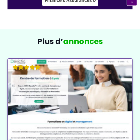
Finance & Assurances
0
Un Secteur en Mutation
vers une Mobilité Durable
Face aux défis environnementaux, l’industrie
Plus d’
annonces
aéronautique et automobile investit massivement
dans
l’innovation et la transition écologique
:
Carburants alternatifs
(hydrogène,
biocarburants, électrification).
Optimisation de l’aérodynamisme et de la
consommation énergétique
.
Recyclage des matériaux
et utilisation de
composants éco-conçus.
Ces avancées participent à la
réduction de
l’empreinte carbone
et à la construction d’un avenir