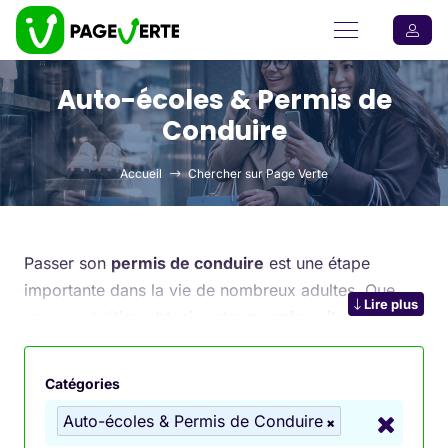
Auto-écoles & Permis de
Conduire
Accueil
Chercher sur Page Verte
Passer son
permis de conduire
est une étape
importante dans la vie de nombreux adultes. Que
Lire plus
vous souhaitiez obtenir votre
permis voiture
,
permis moto
ou même votre
permis bateau
, les
auto-écoles
offrent des formations adaptées à vos
Catégories
besoins. Grâce à des cours pratiques et théoriques,
Auto-écoles & Permis de Conduire
des formateurs expérimentés et des équipements