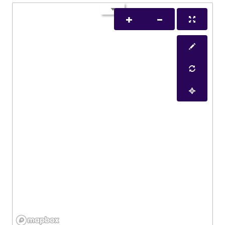
Recherche
Les publications scientifiques sont des
éléments
essentiels de la communication académique
. Elles
servent à partager les résultats des recherches,
valider des hypothèses, et parfois proposer de
nouvelles théories. Ces publications permettent de
maintenir une
transparence
dans le domaine
scientifique tout en facilitant les échanges entre
chercheurs.
Types de Publications
Scientifiques
Articles de revues scientifiques
: Publications
dans des revues spécialisées avec un
processus de révision par des pairs (peer-