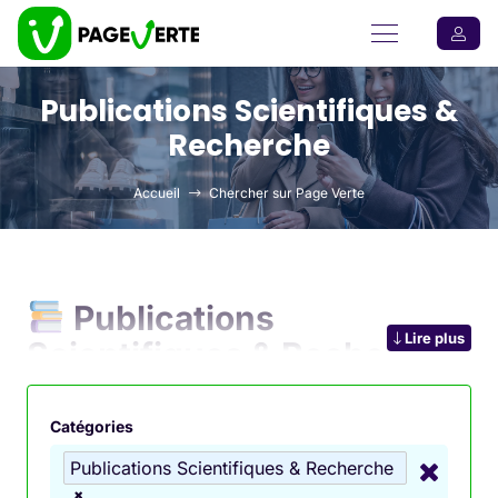
Publications Scientifiques &
Recherche
Accueil
Chercher sur Page Verte
Publications
Lire plus
Scientifiques & Recherche
: Accédez aux Dernières
Avancées Académiques
Catégories
Publications Scientifiques & Recherche
Les
publications scientifiques
sont le moteur de la