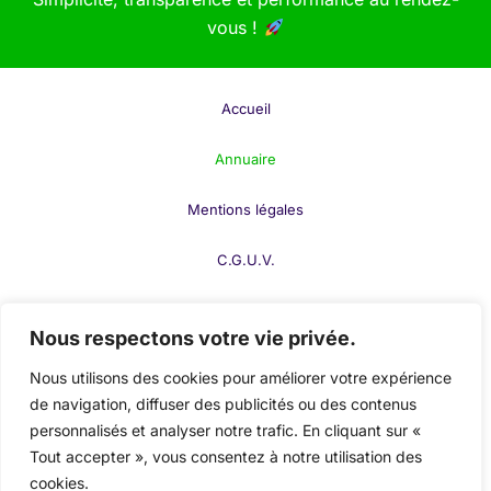
L’ère numérique a profondément changé la manière
vous !
dont la recherche est diffusée. Grâce à Internet, les
bases de données académiques
et les
plateformes
de publication en ligne
comme
Google Scholar
,
Accueil
ResearchGate
, ou
PubMed
facilitent l’accès à des
millions d’articles et de thèses.
Annuaire
Mentions légales
Bases de Données
Académiques Populaires
C.G.U.V.
Google Scholar
: Une ressource gratuite pour
F.A.Q.
trouver des articles académiques.
Nous respectons votre vie privée.
Contact
PubMed
: Une base de données spécialisée
Nous utilisons des cookies pour améliorer votre expérience
dans les sciences de la vie et la biomedicine.
de navigation, diffuser des publicités ou des contenus
Publier votre fiche
personnalisés et analyser notre trafic. En cliquant sur «
JSTOR
: Une plateforme qui offre l’accès à des
Tout accepter », vous consentez à notre utilisation des
Mon compte
articles dans les arts et sciences humaines.
cookies.