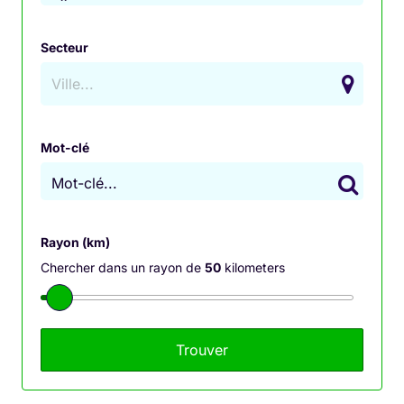
recherche académique
. Elles permettent de diffuser
les découvertes et innovations à travers des
revues
Secteur
scientifiques
, des
articles académiques
et des
conférences spécialisées
. Ces publications offrent
un aperçu crucial sur les avancées dans divers
domaines de la science, de la technologie à la
Mot-clé
médecine en passant par les sciences sociales.
Mot-clé...
Dans cet article, nous explorerons l’importance des
publications scientifiques dans le processus de
recherche, comment elles façonnent les domaines
Rayon (km)
académiques et l’impact qu’elles ont sur l’évolution
Chercher dans un rayon de
50
kilometers
des connaissances.
Le Rôle des Publications
Scientifiques dans la